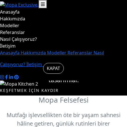
Anasayfa
Hayat,
Hakkımızda
Modeller
Referanslar
mutfakta
Nasıl Çalışıyoruz?
İletişim
başlar.
Anasayfa
Hakkımızda
Modeller
Referanslar
Nasıl
Çalışıyoruz?
İletişim
KAPAT
Mutfakta şık ve özgün
tasarımlar.
KEŞFETMEK İÇİN KAYDIR
Mopa Felsefesi
Modelleri
Biz
İncele
Kimiz
Mutfağı işlevsellikten öte bir yaşam sahnesi
hâline getiren, günlük rutinleri birer