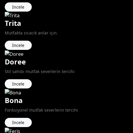
İncele
Trita
Mutfakta sıcacık anlar için.
İncele
Doree
Stil sahibi mutfak severlerin tercihi
İncele
Bona
Fonksiyonel mutfak severlerin tercihi
İncele