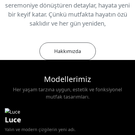
seremoniye dönüştüren detaylar, hayata yeni
bir keyif katar. Çünkü mutfakta hayatın özü
saklıdır ve her gün yeniden,
Hakkımızda
Modellerimiz
Her yaşam tarzına uygun, estetik ve fonksiyonel
mutfak tasarımları.
Luce
Yalın ve modern çizgilerin yeni adı.