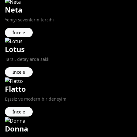
Neta
Yeniyi sevenlerin tercihi
İncele
Lotus
Tarzı, detaylarda saklı
İncele
Flatto
Eşssiz ve modern bir deneyim
İncele
Donna