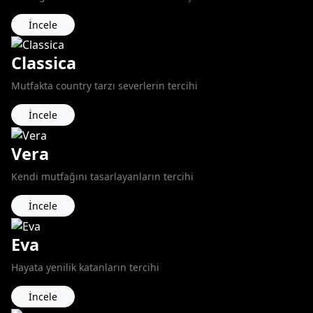
İncele
Classica
Mutfakta country tarzı severlerin tercihi
İncele
Vera
Kendi mutfağını tasarlayanların tercihi
İncele
Eva
Hayata yenilik katanların tercihi
İncele