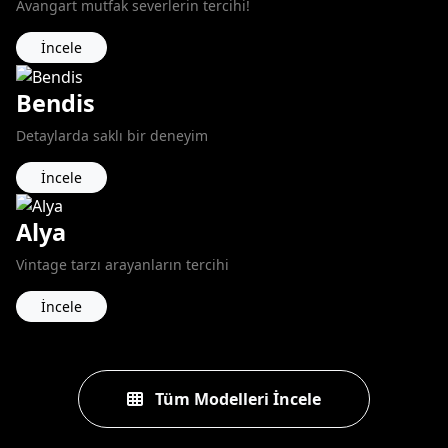
Avangart mutfak severlerin tercihi!
İncele
Bendis
Detaylarda saklı bir deneyim
İncele
Alya
Vintage tarzı arayanların tercihi
İncele
Tüm Modelleri İncele