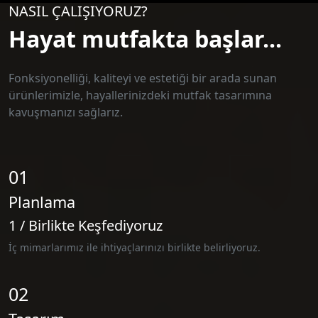
NASIL ÇALIŞIYORUZ?
Hayat mutfakta başlar...
Fonksiyonelliği, kaliteyi ve estetiği bir arada sunan
ürünlerimizle, hayallerinizdeki mutfak tasarımına
kavuşmanızı sağlarız.
01
Planlama
1 / Birlikte Keşfediyoruz
İç mimarlarımız ile ihtiyaçlarınızı birlikte belirliyoruz.
02