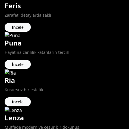
Feris
Zarafet, detaylarda saklı
İncele
Puna
Hayatına canlılık katanların tercihi
İncele
Ria
Kusursuz bir estetik
İncele
Lenza
Mutfağa modern ve cesur bir dokunuş