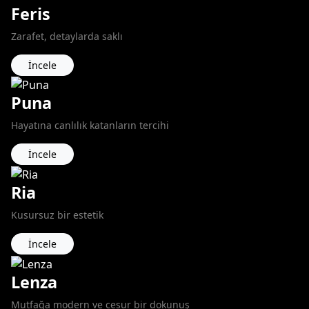
Feris
Zarafet, detaylarda saklı
İncele
Puna
Hayatına canlılık katanların tercihi
İncele
Ria
Kusursuz bir estetik
İncele
Lenza
Mutfağa modern ve cesur bir dokunuş