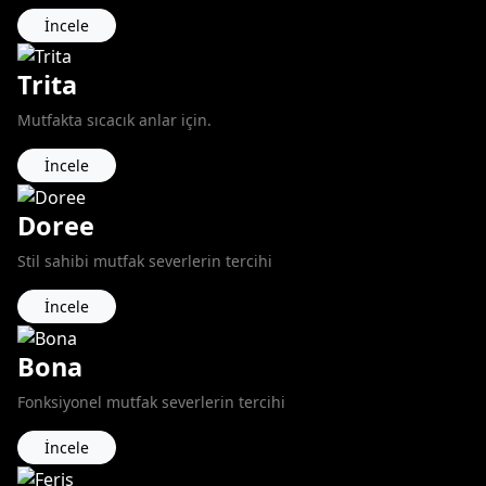
İncele
Trita
Mutfakta sıcacık anlar için.
İncele
Doree
Stil sahibi mutfak severlerin tercihi
İncele
Bona
Fonksiyonel mutfak severlerin tercihi
İncele