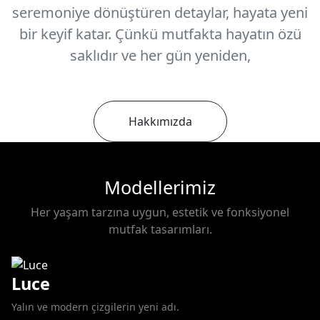
seremoniye dönüştüren detaylar, hayata yeni
bir keyif katar. Çünkü mutfakta hayatın özü
saklıdır ve her gün yeniden,
Hakkımızda
Modellerimiz
Her yaşam tarzına uygun, estetik ve fonksiyonel
mutfak tasarımları.
Luce
Yalın ve modern çizgilerin yeni adı.