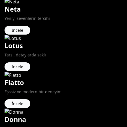
Neta
Yeniyi sevenlerin tercihi
İncele
Lotus
Tarzı, detaylarda saklı
İncele
Flatto
Eşssiz ve modern bir deneyim
İncele
Donna