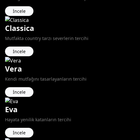
İncele
Classica
Mutfakta country tarzı severlerin tercihi
İncele
Vera
Kendi mutfağını tasarlayanların tercihi
İncele
Eva
Hayata yenilik katanların tercihi
İncele