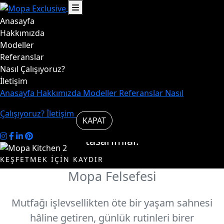
Anasayfa
Hayat,
Hakkımızda
Modeller
Referanslar
mutfakta
Nasıl Çalışıyoruz?
İletişim
başlar.
Anasayfa
Hakkımızda
Modeller
Referanslar
Nasıl
Çalışıyoruz?
İletişim
KAPAT
Mutfakta şık ve özgün
tasarımlar.
KEŞFETMEK İÇİN KAYDIR
Mopa Felsefesi
Modelleri
Biz
İncele
Kimiz
Mutfağı işlevsellikten öte bir yaşam sahnesi
hâline getiren, günlük rutinleri birer