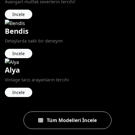
Avangart mutfak severlerin tercihi!
İncele
Bendis
Detaylarda saklı bir deneyim
İncele
Alya
Vintage tarzı arayanların tercihi
İncele
Tüm Modelleri İncele