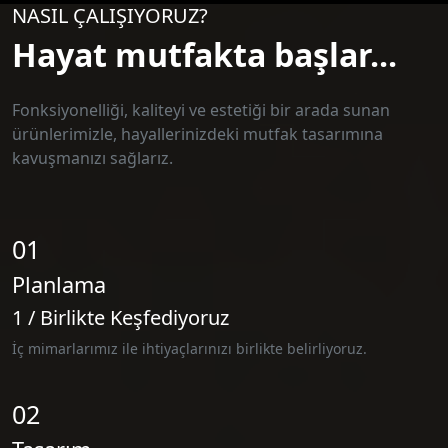
NASIL ÇALIŞIYORUZ?
Hayat mutfakta başlar...
Fonksiyonelliği, kaliteyi ve estetiği bir arada sunan
ürünlerimizle, hayallerinizdeki mutfak tasarımına
kavuşmanızı sağlarız.
01
Planlama
1 / Birlikte Keşfediyoruz
İç mimarlarımız ile ihtiyaçlarınızı birlikte belirliyoruz.
02