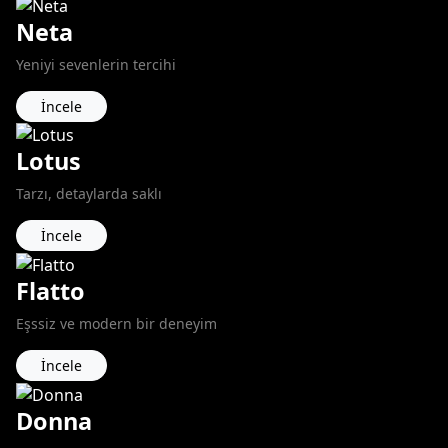
Neta
Yeniyi sevenlerin tercihi
İncele
Lotus
Tarzı, detaylarda saklı
İncele
Flatto
Eşssiz ve modern bir deneyim
İncele
Donna