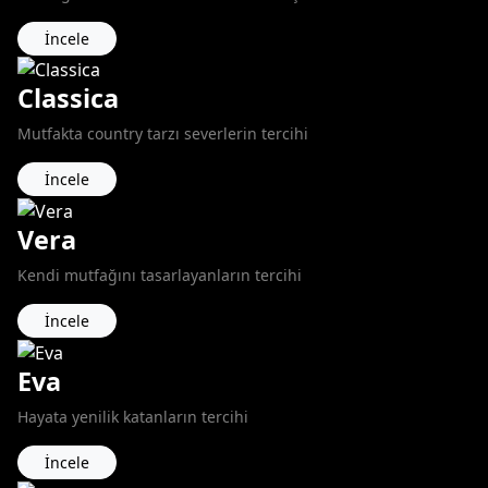
İncele
Classica
Mutfakta country tarzı severlerin tercihi
İncele
Vera
Kendi mutfağını tasarlayanların tercihi
İncele
Eva
Hayata yenilik katanların tercihi
İncele