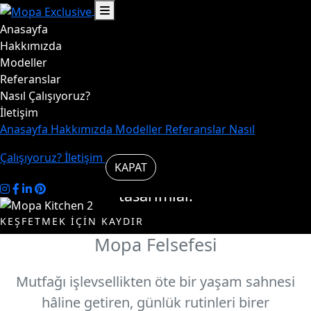
Anasayfa
Hayat,
Hakkımızda
Modeller
Referanslar
mutfakta
Nasıl Çalışıyoruz?
İletişim
başlar.
Anasayfa
Hakkımızda
Modeller
Referanslar
Nasıl
Çalışıyoruz?
İletişim
KAPAT
Mutfakta şık ve özgün
tasarımlar.
KEŞFETMEK İÇİN KAYDIR
Mopa Felsefesi
Modelleri
Biz
İncele
Kimiz
Mutfağı işlevsellikten öte bir yaşam sahnesi
hâline getiren, günlük rutinleri birer