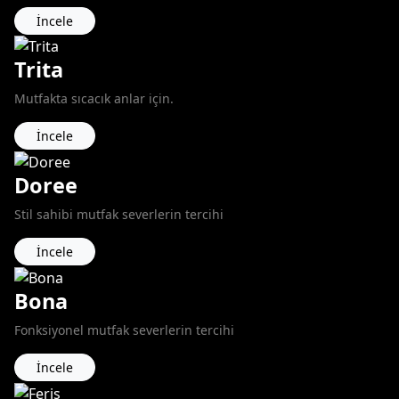
İncele
Trita
Mutfakta sıcacık anlar için.
İncele
Doree
Stil sahibi mutfak severlerin tercihi
İncele
Bona
Fonksiyonel mutfak severlerin tercihi
İncele