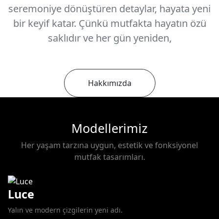
seremoniye dönüştüren detaylar, hayata yeni
bir keyif katar. Çünkü mutfakta hayatın özü
saklıdır ve her gün yeniden,
Hakkımızda
Modellerimiz
Her yaşam tarzına uygun, estetik ve fonksiyonel
mutfak tasarımları.
Luce
Yalın ve modern çizgilerin yeni adı.