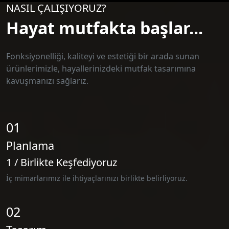
NASIL ÇALIŞIYORUZ?
Hayat mutfakta başlar...
Fonksiyonelliği, kaliteyi ve estetiği bir arada sunan
ürünlerimizle, hayallerinizdeki mutfak tasarımına
kavuşmanızı sağlarız.
01
Planlama
1 / Birlikte Keşfediyoruz
İç mimarlarımız ile ihtiyaçlarınızı birlikte belirliyoruz.
02