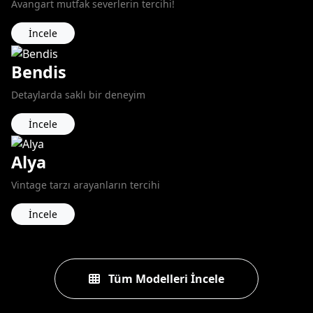
Avangart mutfak severlerin tercihi!
İncele
Bendis
Detaylarda saklı bir deneyim
İncele
Alya
Vintage tarzı arayanların tercihi
İncele
Tüm Modelleri İncele