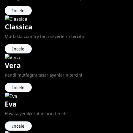
İncele
Classica
Mutfakta country tarzı severlerin tercihi
İncele
Vera
Kendi mutfağını tasarlayanların tercihi
İncele
Eva
Hayata yenilik katanların tercihi
İncele