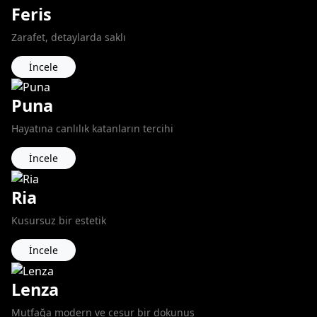
Feris
Zarafet, detaylarda saklı
İncele
Puna
Hayatına canlılık katanların tercihi
İncele
Ria
Kusursuz bir estetik
İncele
Lenza
Mutfağa modern ve cesur bir dokunuş