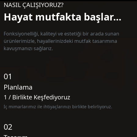
NASIL ÇALIŞIYORUZ?
Hayat mutfakta başlar...
Fonksiyonelliği, kaliteyi ve estetiği bir arada sunan
ürünlerimizle, hayallerinizdeki mutfak tasarımına
kavuşmanızı sağlarız.
01
Planlama
1 / Birlikte Keşfediyoruz
İç mimarlarımız ile ihtiyaçlarınızı birlikte belirliyoruz.
02