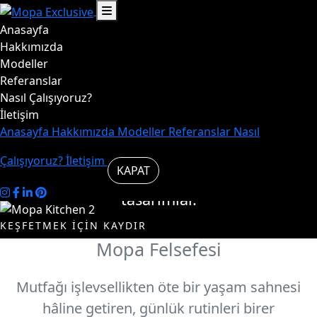
Anasayfa
Hayat,
Hakkımızda
Modeller
Referanslar
mutfakta
Nasıl Çalışıyoruz?
İletişim
başlar.
Anasayfa
Hakkımızda
Modeller
Referanslar
Nasıl
Çalışıyoruz?
İletişim
KAPAT
Mutfakta şık ve özgün
tasarımlar.
KEŞFETMEK İÇİN KAYDIR
Mopa Felsefesi
Modelleri
Biz
İncele
Kimiz
Mutfağı işlevsellikten öte bir yaşam sahnesi
hâline getiren, günlük rutinleri birer