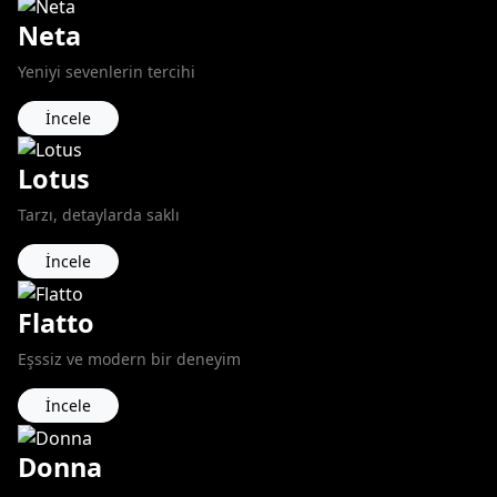
Neta
Yeniyi sevenlerin tercihi
İncele
Lotus
Tarzı, detaylarda saklı
İncele
Flatto
Eşssiz ve modern bir deneyim
İncele
Donna