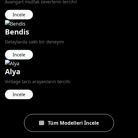
Avangart mutfak severlerin tercihi!
İncele
Bendis
Detaylarda saklı bir deneyim
İncele
Alya
Vintage tarzı arayanların tercihi
İncele
Tüm Modelleri İncele