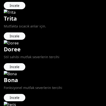
İncele
Trita
Mutfakta sıcacık anlar için.
İncele
Doree
Stil sahibi mutfak severlerin tercihi
İncele
Bona
Fonksiyonel mutfak severlerin tercihi
İncele