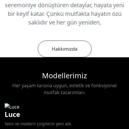
seremoniye dönüştüren detaylar, hayata yeni
bir keyif katar. Çünkü mutfakta hayatın özü
saklıdır ve her gün yeniden,
Hakkımızda
Modellerimiz
Her yaşam tarzına uygun, estetik ve fonksiyonel
mutfak tasarımları.
Luce
Yalın ve modern çizgilerin yeni adı.