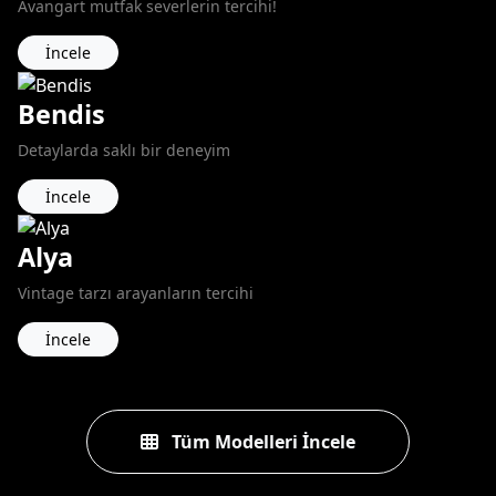
Avangart mutfak severlerin tercihi!
İncele
Bendis
Detaylarda saklı bir deneyim
İncele
Alya
Vintage tarzı arayanların tercihi
İncele
Tüm Modelleri İncele