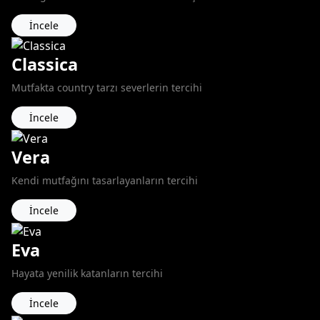
İncele
Classica
Mutfakta country tarzı severlerin tercihi
İncele
Vera
Kendi mutfağını tasarlayanların tercihi
İncele
Eva
Hayata yenilik katanların tercihi
İncele