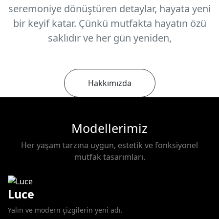
seremoniye dönüştüren detaylar, hayata yeni
bir keyif katar. Çünkü mutfakta hayatın özü
saklıdır ve her gün yeniden,
Hakkımızda
Modellerimiz
Her yaşam tarzına uygun, estetik ve fonksiyonel
mutfak tasarımları.
Luce
Yalın ve modern çizgilerin yeni adı.