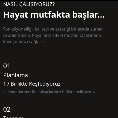
NASIL ÇALIŞIYORUZ?
Hayat mutfakta başlar...
Fonksiyonelliği, kaliteyi ve estetiği bir arada sunan
ürünlerimizle, hayallerinizdeki mutfak tasarımına
kavuşmanızı sağlarız.
01
Planlama
1 / Birlikte Keşfediyoruz
İç mimarlarımız ile ihtiyaçlarınızı birlikte belirliyoruz.
02