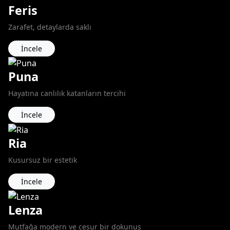
Feris
Zarafet, detaylarda saklı
İncele
Puna
Hayatına canlılık katanların tercihi
İncele
Ria
Kusursuz bir estetik
İncele
Lenza
Mutfağa modern ve cesur bir dokunuş