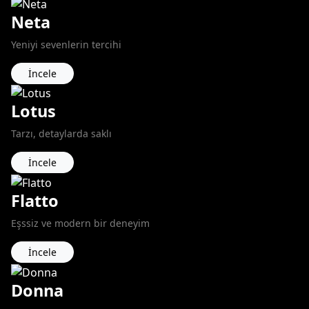
Neta
Yeniyi sevenlerin tercihi
İncele
Lotus
Tarzı, detaylarda saklı
İncele
Flatto
Eşssiz ve modern bir deneyim
İncele
Donna