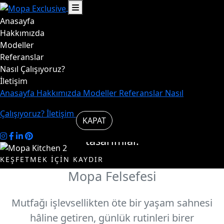
Anasayfa
Hayat,
Hakkımızda
Modeller
Referanslar
mutfakta
Nasıl Çalışıyoruz?
İletişim
başlar.
Anasayfa
Hakkımızda
Modeller
Referanslar
Nasıl
Çalışıyoruz?
İletişim
KAPAT
Mutfakta şık ve özgün
tasarımlar.
KEŞFETMEK İÇİN KAYDIR
Mopa Felsefesi
Modelleri
Biz
İncele
Kimiz
Mutfağı işlevsellikten öte bir yaşam sahnesi
hâline getiren, günlük rutinleri birer