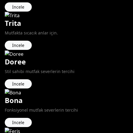
İncele
Trita
Mutfakta sıcacık anlar için.
İncele
Doree
Stil sahibi mutfak severlerin tercihi
İncele
Bona
Fonksiyonel mutfak severlerin tercihi
İncele