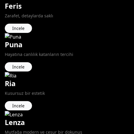
Feris
Zarafet, detaylarda saklı
İncele
Puna
Hayatına canlılık katanların tercihi
İncele
Ria
Kusursuz bir estetik
İncele
Lenza
Mutfağa modern ve cesur bir dokunuş