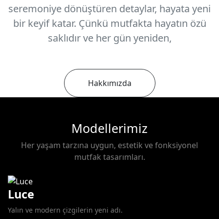
seremoniye dönüştüren detaylar, hayata yeni
bir keyif katar. Çünkü mutfakta hayatın özü
saklıdır ve her gün yeniden,
Hakkımızda
Modellerimiz
Her yaşam tarzına uygun, estetik ve fonksiyonel
mutfak tasarımları.
Luce
Yalın ve modern çizgilerin yeni adı.