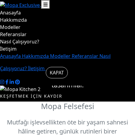
Anasayfa
Hayat,
Hakkımızda
Modeller
Referanslar
mutfakta
Nasıl Çalışıyoruz?
İletişim
başlar.
Anasayfa
Hakkımızda
Modeller
Referanslar
Nasıl
Çalışıyoruz?
İletişim
KAPAT
Mutfakta şık ve özgün
tasarımlar.
KEŞFETMEK İÇİN KAYDIR
Mopa Felsefesi
Modelleri
Biz
İncele
Kimiz
Mutfağı işlevsellikten öte bir yaşam sahnesi
hâline getiren, günlük rutinleri birer