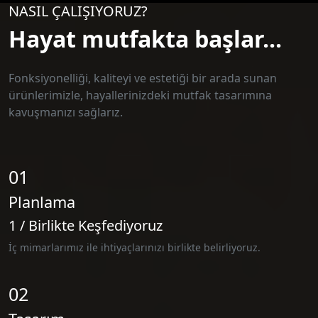
NASIL ÇALIŞIYORUZ?
Hayat mutfakta başlar...
Fonksiyonelliği, kaliteyi ve estetiği bir arada sunan
ürünlerimizle, hayallerinizdeki mutfak tasarımına
kavuşmanızı sağlarız.
01
Planlama
1 / Birlikte Keşfediyoruz
İç mimarlarımız ile ihtiyaçlarınızı birlikte belirliyoruz.
02