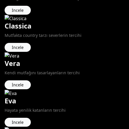
İncele
Classica
Mutfakta country tarzı severlerin tercihi
İncele
Vera
Kendi mutfağını tasarlayanların tercihi
İncele
Eva
Hayata yenilik katanların tercihi
İncele