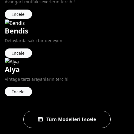
Avangart mutfak severlerin tercihi!
İncele
Bendis
Detaylarda saklı bir deneyim
İncele
Alya
Vintage tarzı arayanların tercihi
İncele
Tüm Modelleri İncele