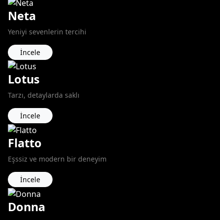
Neta
Yeniyi sevenlerin tercihi
İncele
Lotus
Tarzı, detaylarda saklı
İncele
Flatto
Eşssiz ve modern bir deneyim
İncele
Donna