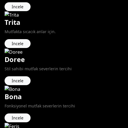
İncele
Trita
Mutfakta sıcacık anlar için.
İncele
Doree
Stil sahibi mutfak severlerin tercihi
İncele
Bona
Fonksiyonel mutfak severlerin tercihi
İncele